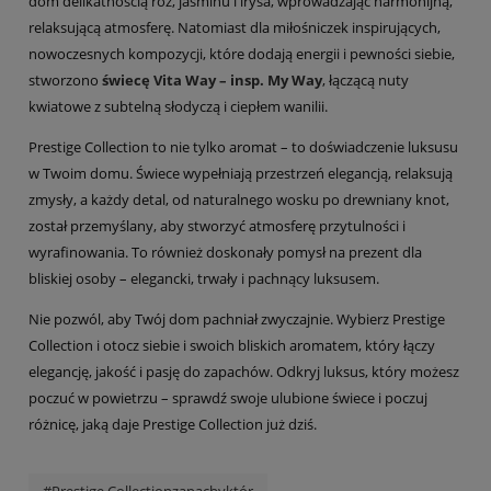
dom delikatnością róż, jaśminu i irysa, wprowadzając harmonijną,
relaksującą atmosferę. Natomiast dla miłośniczek inspirujących,
nowoczesnych kompozycji, które dodają energii i pewności siebie,
stworzono
świecę Vita Way – insp. My Way
, łączącą nuty
kwiatowe z subtelną słodyczą i ciepłem wanilii.
Prestige Collection to nie tylko aromat – to doświadczenie luksusu
w Twoim domu. Świece wypełniają przestrzeń elegancją, relaksują
zmysły, a każdy detal, od naturalnego wosku po drewniany knot,
został przemyślany, aby stworzyć atmosferę przytulności i
wyrafinowania. To również doskonały pomysł na prezent dla
bliskiej osoby – elegancki, trwały i pachnący luksusem.
Nie pozwól, aby Twój dom pachniał zwyczajnie. Wybierz Prestige
Collection i otocz siebie i swoich bliskich aromatem, który łączy
elegancję, jakość i pasję do zapachów. Odkryj luksus, który możesz
poczuć w powietrzu – sprawdź swoje ulubione świece i poczuj
różnicę, jaką daje Prestige Collection już dziś.