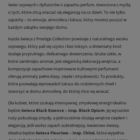
świec sojowych i dyfuzorów o zapachu perfum, stworzona z myślą
o tych, które chcą otaczać się elegancją na co dzień. To nie tylko
zapachy – to emocje, atmosfera i luksus, który możesz poczuć w
każdym zakątku swojego domu.
Każda świeca z Prestige Collection powstaje z naturalnego wosku
sojowego, który pali się czysto i bez toksyn, a drewniany knot
dodaje przytulnego, delikatnego skwierczenia. Grube szkło, w
które zamknięto aromat, jest elegancką dekoracją wnętrza, a
kompozycje zapachowe inspirowane kultowymi perfumami
oferują aromaty pełne klasy, ciepła i zmysłowości. To produkty,
które pozwalają wprowadzić luksus do codziennych chwil i
stworzyć w domu atmosferę, do której chce się wracać.
Dla kobiet, które szukają intensywnej, zmysłowej energii idealna
będzie
świeca Black Essence – insp. Black Opium
. Jej wyraziste
nuty pobudzają zmysły, a jednocześnie otulają wnętrze ciepłem i
elegancją. Jeśli wolisz zapach subtelniejszy, kwiatowo-świeży,
idealna będzie
świeca Fleurisse – insp. Chloé
, która wypełnia