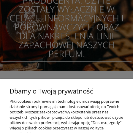
PRODUCENTA. UŻYTE
ZOSTAŁY WYŁĄCZNIE W
CELACH INFORMACYJNYCH I
PORÓWNAWCZYCH ORAZ
DLA NAKREŚLENIA LINII
ZAPACHOWEJ NASZYCH
PERFUM.
Dbamy o Twoją prywatność
POMOC
Pliki cookies i pokrewne im technologie umożliwiają poprawne
działanie strony i pomagają nam dostosować ofertę do Twoich
KONKURSY
potrzeb. Możesz zaakceptować wykorzystanie przez nas
wszystkich tych plików i przejść do sklepu lub dostosować użycie
plików do swoich preferencji, wybierając opcję "Dostosuj zgody".
Więcej o plikach cookies przeczytasz w naszej Polityce
MOJE KONTO