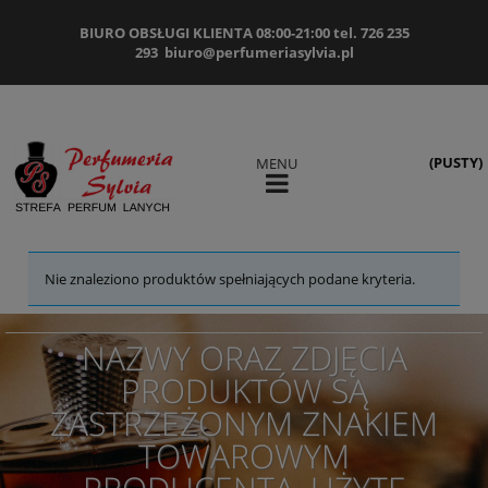
BIURO OBSŁUGI KLIENTA 08:00-21:00 tel. 726 235
293
biuro@perfumeriasylvia.pl
(PUSTY)
MENU
Nie znaleziono produktów spełniających podane kryteria.
NAZWY ORAZ ZDJĘCIA
PRODUKTÓW SĄ
ZASTRZEŻONYM ZNAKIEM
TOWAROWYM