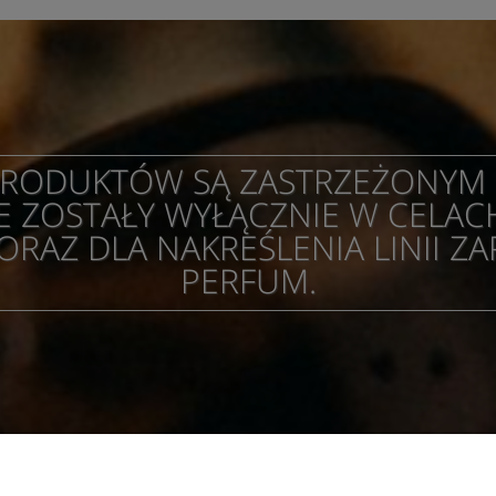
 PRODUKTÓW SĄ ZASTRZEŻONY
 ZOSTAŁY WYŁĄCZNIE W CELAC
AZ DLA NAKREŚLENIA LINII Z
PERFUM.