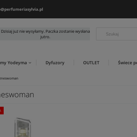
o@perfumeriasylvia.pl
Dzisiaj już nie wysyłamy. Paczka zostanie wysłana
jutro.
umy Yodeyma
Dyfuzory
OUTLET
Świece 
izneswoman
neswoman
A