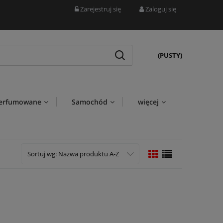
Zarejestruj się
Zaloguj się
(PUSTY)
perfumowane
Samochód
więcej
Sortuj wg:
Nazwa produktu A-Z