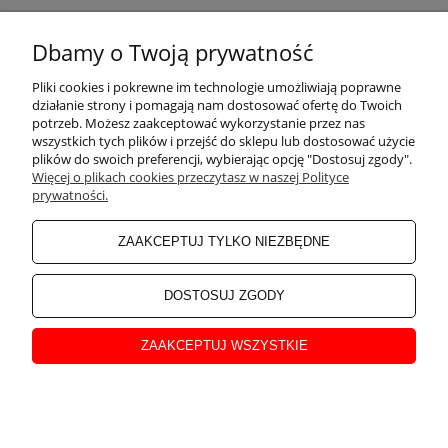
Dbamy o Twoją prywatność
POMOC
Pliki cookies i pokrewne im technologie umożliwiają poprawne
działanie strony i pomagają nam dostosować ofertę do Twoich
KONKURSY
potrzeb. Możesz zaakceptować wykorzystanie przez nas
wszystkich tych plików i przejść do sklepu lub dostosować użycie
plików do swoich preferencji, wybierając opcję "Dostosuj zgody".
Więcej o plikach cookies przeczytasz w naszej Polityce
MOJE KONTO
prywatności.
ZAAKCEPTUJ TYLKO NIEZBĘDNE
PŁATNOŚCI I DOSTAWA
DOSTOSUJ ZGODY
INFORMACJE
ZAAKCEPTUJ WSZYSTKIE
O NAS
Sklep internetowy Shoper Premium