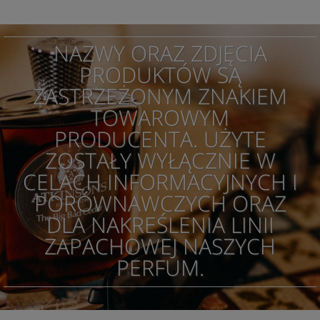
NAZWY ORAZ ZDJĘCIA
PRODUKTÓW SĄ
ZASTRZEŻONYM ZNAKIEM
TOWAROWYM
PRODUCENTA. UŻYTE
ZOSTAŁY WYŁĄCZNIE W
CELACH INFORMACYJNYCH I
PORÓWNAWCZYCH ORAZ
DLA NAKREŚLENIA LINII
ZAPACHOWEJ NASZYCH
PERFUM.