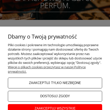
PERFUM.
Dbamy o Twoją prywatność
POMOC
Pliki cookies i pokrewne im technologie umożliwiają poprawne
działanie strony i pomagają nam dostosować ofertę do Twoich
KONKURSY
potrzeb. Możesz zaakceptować wykorzystanie przez nas
wszystkich tych plików i przejść do sklepu lub dostosować użycie
plików do swoich preferencji, wybierając opcję "Dostosuj zgody".
Więcej o plikach cookies przeczytasz w naszej Polityce
MOJE KONTO
prywatności.
ZAAKCEPTUJ TYLKO NIEZBĘDNE
PŁATNOŚCI I DOSTAWA
DOSTOSUJ ZGODY
INFORMACJE
ZAAKCEPTUJ WSZYSTKIE