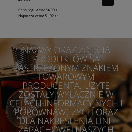
Cena regularna:
64,90 zł
Najniższa cena:
51,92 zł
NAZWY ORAZ ZDJĘCIA
PRODUKTÓW SĄ
ZASTRZEŻONYM ZNAKIEM
TOWAROWYM
PRODUCENTA. UŻYTE
ZOSTAŁY WYŁĄCZNIE W
CELACH INFORMACYJNYCH I
PORÓWNAWCZYCH ORAZ
DLA NAKREŚLENIA LINII
ZAPACHOWEJ NASZYCH