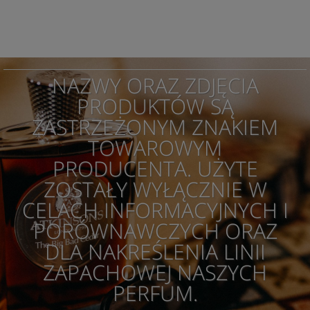
NAZWY ORAZ ZDJĘCIA
PRODUKTÓW SĄ
ZASTRZEŻONYM ZNAKIEM
TOWAROWYM
PRODUCENTA. UŻYTE
ZOSTAŁY WYŁĄCZNIE W
CELACH INFORMACYJNYCH I
PORÓWNAWCZYCH ORAZ
DLA NAKREŚLENIA LINII
ZAPACHOWEJ NASZYCH
PERFUM.