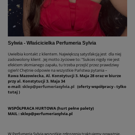
Sylwia - Właścicielka Perfumeria Sylvia
Uwielbia kontakt z klientem. Największą satysfakcją jest dla niej
zadowolony klient . Jej motto życiowe to: "Sukces nigdy nie jest
efektem słomianego zapału, tu trzeba przejść przez prawdziwy
ogień! Chętnie odpowie na wszystkie Państwa pytania –
Rawa Mazowiecka, Al. Konstytucji 3. Maja 28 oraz w biurze
przy al. Konstytucji 3. Maja 34
e-mail:
sklep@perfumeriasylvia.pl
(oferty współpracy - tylko
tutaj )
WSPÓŁPRACA HURTOWA (hurt pełne palety)
MAIL :
sklep@perfumeriasylvia.pl
W Perfumeria Sylvia wszystkie zgłoszenia traktujemy poważnie.