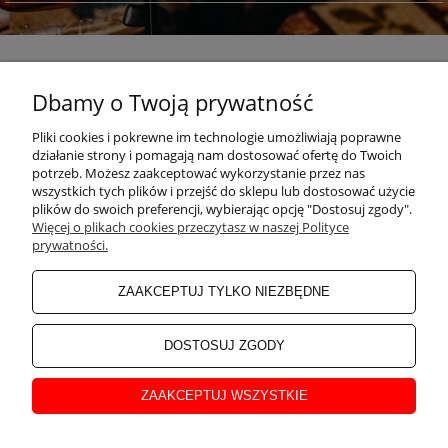
Dbamy o Twoją prywatność
POMOC
Pliki cookies i pokrewne im technologie umożliwiają poprawne
działanie strony i pomagają nam dostosować ofertę do Twoich
KONKURSY
potrzeb. Możesz zaakceptować wykorzystanie przez nas
wszystkich tych plików i przejść do sklepu lub dostosować użycie
plików do swoich preferencji, wybierając opcję "Dostosuj zgody".
Więcej o plikach cookies przeczytasz w naszej Polityce
MOJE KONTO
prywatności.
ZAAKCEPTUJ TYLKO NIEZBĘDNE
PŁATNOŚCI I DOSTAWA
DOSTOSUJ ZGODY
INFORMACJE
ZAAKCEPTUJ WSZYSTKIE
O NAS