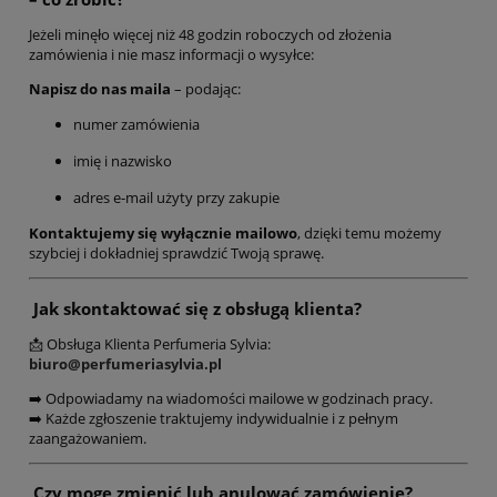
Jeżeli minęło więcej niż 48 godzin roboczych od złożenia
zamówienia i nie masz informacji o wysyłce:
Napisz do nas maila
– podając:
numer zamówienia
imię i nazwisko
adres e-mail użyty przy zakupie
Kontaktujemy się wyłącznie mailowo
, dzięki temu możemy
szybciej i dokładniej sprawdzić Twoją sprawę.
Jak skontaktować się z obsługą klienta?
📩 Obsługa Klienta Perfumeria Sylvia:
biuro@perfumeriasylvia.pl
➡️ Odpowiadamy na wiadomości mailowe w godzinach pracy.
➡️ Każde zgłoszenie traktujemy indywidualnie i z pełnym
zaangażowaniem.
Czy mogę zmienić lub anulować zamówienie?