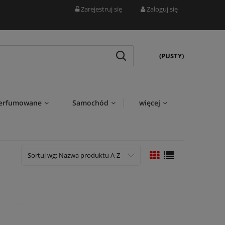
Zarejestruj się
Zaloguj się
(PUSTY)
perfumowane
Samochód
więcej
Sortuj wg:
Nazwa produktu A-Z