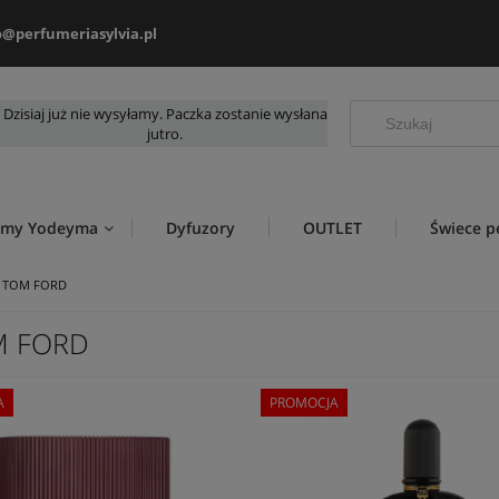
o@perfumeriasylvia.pl
Dzisiaj już nie wysyłamy. Paczka zostanie wysłana
jutro.
umy Yodeyma
Dyfuzory
OUTLET
Świece 
TOM FORD
M FORD
A
PROMOCJA