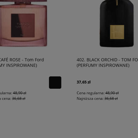
CAFÉ ROSE - Tom Ford
402. BLACK ORCHID - TOM F
MY INSPIROWANE)
(PERFUMY INSPIROWANE)
37,65 zł
ularna:
48,90 zł
Cena regularna:
48,90 zł
a cena:
36,68 zł
Najniższa cena:
36,68 zł