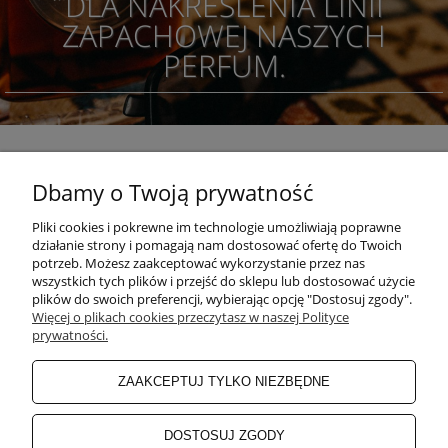
DLA NAKREŚLENIA LINII
ZAPACHOWEJ NASZYCH
PERFUM.
Dbamy o Twoją prywatność
POMOC
Pliki cookies i pokrewne im technologie umożliwiają poprawne
działanie strony i pomagają nam dostosować ofertę do Twoich
KONKURSY
potrzeb. Możesz zaakceptować wykorzystanie przez nas
wszystkich tych plików i przejść do sklepu lub dostosować użycie
plików do swoich preferencji, wybierając opcję "Dostosuj zgody".
Więcej o plikach cookies przeczytasz w naszej Polityce
MOJE KONTO
prywatności.
ZAAKCEPTUJ TYLKO NIEZBĘDNE
PŁATNOŚCI I DOSTAWA
DOSTOSUJ ZGODY