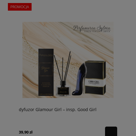
PROMOCJA
dyfuzor Glamour Girl – insp. Good Girl
39,90 zł