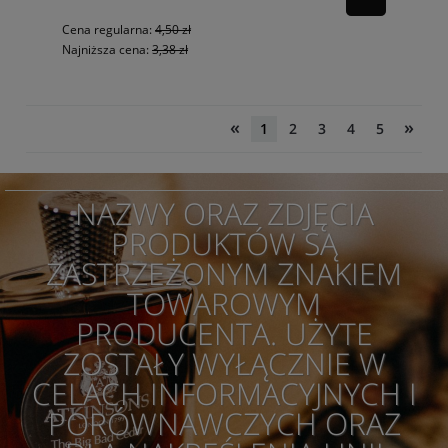
Cena regularna:
4,50 zł
Najniższa cena:
3,38 zł
«
»
1
2
3
4
5
NAZWY ORAZ ZDJĘCIA
PRODUKTÓW SĄ
ZASTRZEŻONYM ZNAKIEM
TOWAROWYM
PRODUCENTA. UŻYTE
ZOSTAŁY WYŁĄCZNIE W
CELACH INFORMACYJNYCH I
PORÓWNAWCZYCH ORAZ