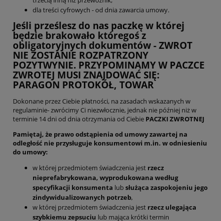
trzecią inną niż przewoźnik,
dla treści cyfrowych - od dnia zawarcia umowy.
Jeśli prześlesz do nas paczkę w której
będzie brakowało któregoś z
obligatoryjnych dokumentów - ZWROT
NIE ZOSTANIE ROZPATRZONY
POZYTWYNIE. PRZYPOMINAMY W PACZCE
ZWROTEJ MUSI ZNAJDOWAĆ SIĘ:
PARAGON PROTOKÓŁ, TOWAR
Dokonane przez Ciebie płatności, na zasadach wskazanych w
regulaminie- zwrócimy Ci niezwłocznie, jednak nie później niż w
terminie 14 dni od dnia otrzymania od Ciebie
PACZKI ZWROTNEJ
Pamiętaj, że prawo odstąpienia od umowy zawartej na
odległość nie przysługuje konsumentowi m.in. w odniesieniu
do umowy:
w której przedmiotem świadczenia jest
rzecz
nieprefabrykowana, wyprodukowana według
specyfikacji konsumenta
lub
służąca zaspokojeniu jego
zindywidualizowanych potrzeb
,
w której przedmiotem świadczenia jest
rzecz ulegająca
szybkiemu zepsuciu
lub mająca krótki termin