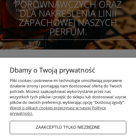
PORÓWNAWCZYCH ORAZ
DLA NAKREŚLENIA LINII
ZAPACHOWEJ NASZYCH
PERFUM.
Dbamy o Twoją prywatność
POMOC
Pliki cookies i pokrewne im technologie umożliwiają poprawne
działanie strony i pomagają nam dostosować ofertę do Twoich
KONKURSY
potrzeb. Możesz zaakceptować wykorzystanie przez nas
wszystkich tych plików i przejść do sklepu lub dostosować użycie
plików do swoich preferencji, wybierając opcję "Dostosuj zgody".
Więcej o plikach cookies przeczytasz w naszej Polityce
MOJE KONTO
prywatności.
ZAAKCEPTUJ TYLKO NIEZBĘDNE
PŁATNOŚCI I DOSTAWA