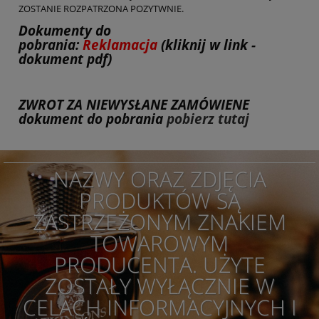
ZOSTANIE ROZPATRZONA POZYTWNIE.
Dokumenty do
pobrania:
Reklamacja
(kliknij w link -
dokument pdf)
ZWROT ZA NIEWYSŁANE ZAMÓWIENE
dokument do pobrania
pobierz tutaj
NAZWY ORAZ ZDJĘCIA
PRODUKTÓW SĄ
ZASTRZEŻONYM ZNAKIEM
TOWAROWYM
PRODUCENTA. UŻYTE
ZOSTAŁY WYŁĄCZNIE W
CELACH INFORMACYJNYCH I