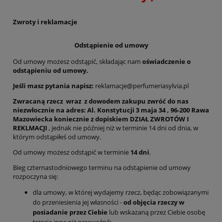
Zwroty i reklamacje
Odstąpienie od umowy
Od umowy możesz odstąpić, składając nam
oświadczenie o
odstąpieniu od umowy.
Jeśli masz pytania napisz:
reklamacje@perfumeriasylvia.pl
Zwracaną rzecz wraz z dowodem zakupu zwróć do nas
niezwłocznie na adres: Al. Konstytucji 3 maja 34 , 96-200 Rawa
Mazowiecka koniecznie z dopiskiem DZIAŁ ZWROTÓW I
REKLMACJI
, jednak nie później niż w terminie 14 dni od dnia, w
którym odstąpiłeś od umowy.
Od umowy możesz odstąpić w terminie
14 dni
.
Bieg czternastodniowego terminu na odstąpienie od umowy
rozpoczyna się:
dla umowy, w której wydajemy rzecz, będąc zobowiązanymi
do przeniesienia jej własności -
od objęcia rzeczy w
posiadanie przez Ciebie
lub wskazaną przez Ciebie osobę