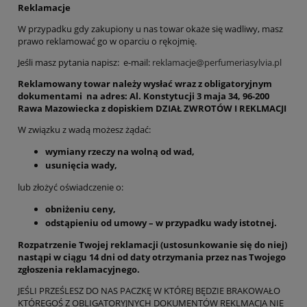
Reklamacje
W przypadku gdy zakupiony u nas towar okaże się wadliwy, masz
prawo reklamować go w oparciu o rękojmię.
Jeśli masz pytania napisz: e-mail:
reklamacje@perfumeriasylvia.pl
Reklamowany towar należy wysłać wraz z obligatoryjnym
dokumentami na adres: Al. Konstytucji 3 maja 34, 96-200
Rawa Mazowiecka z dopiskiem DZIAŁ ZWROTÓW I REKLMACJI
W związku z wadą możesz żądać:
wymiany rzeczy na wolną od wad,
usunięcia wady,
lub złożyć oświadczenie o:
obniżeniu ceny,
odstąpieniu od umowy – w przypadku wady istotnej.
Rozpatrzenie Twojej reklamacji (ustosunkowanie się do niej)
nastąpi w ciągu 14 dni od daty otrzymania przez nas Twojego
zgłoszenia reklamacyjnego.
JEŚLI PRZEŚLESZ DO NAS PACZKĘ W KTÓREJ BĘDZIE BRAKOWAŁO
KTÓREGOŚ Z OBLIGATORYJNYCH DOKUMENTÓW REKLMACJA NIE