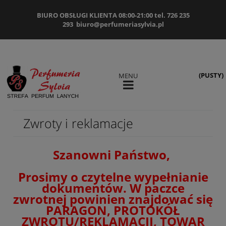
BIURO OBSŁUGI KLIENTA 08:00-21:00 tel. 726 235
293
biuro@perfumeriasylvia.pl
(PUSTY)
MENU
Zwroty i reklamacje
Szanowni Państwo,
Prosimy o czytelne wypełnianie
dokumentów. W paczce
zwrotnej powinien znajdować się
PARAGON, PROTOKÓŁ
ZWROTU/REKLAMACJI, TOWAR