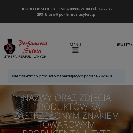
BIURO OBSŁUGI KLIENTA 08:00-21:00 tel. 726 235
293
biuro@perfumeriasylvia.pl
(PUSTY)
MENU
Nie znaleziono produktów spełniających podane kryteria.
NAZWY ORAZ ZDJĘCIA
PRODUKTÓW SĄ
ZASTRZEŻONYM ZNAKIEM
TOWAROWYM