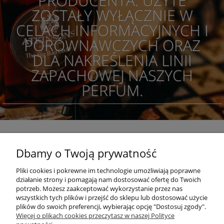
PRODUCENTA. UŻYTE
ZOSTAŁY WYŁĄCZNIE W
CELACH INFORMACYJNYCH I
PORÓWNAWCZYCH ORAZ
DLA NAKREŚLENIA LINII
ZAPACHOWEJ NASZYCH
PERFUM.
Dbamy o Twoją prywatność
POMOC
Pliki cookies i pokrewne im technologie umożliwiają poprawne
działanie strony i pomagają nam dostosować ofertę do Twoich
KONKURSY
potrzeb. Możesz zaakceptować wykorzystanie przez nas
wszystkich tych plików i przejść do sklepu lub dostosować użycie
plików do swoich preferencji, wybierając opcję "Dostosuj zgody".
Więcej o plikach cookies przeczytasz w naszej Polityce
MOJE KONTO